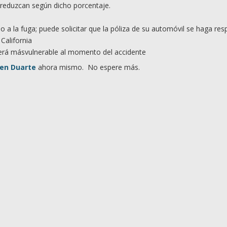
 reduzcan según dicho porcentaje.
io a la fuga; puede solicitar que la póliza de su automóvil se haga re
 California
 será másvulnerable al momento del accidente
 en Duarte
ahora mismo. No espere más.