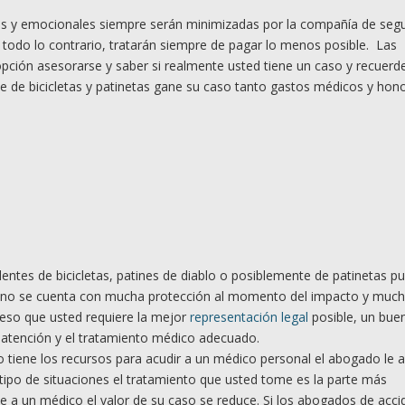
as y emocionales siempre serán minimizadas por la compañía de seg
 todo lo contrario, tratarán siempre de pagar lo menos posible. Las
pción asesorarse y saber si realmente usted tiene un caso y recuerd
e de bicicletas y patinetas gane su caso tanto gastos médicos y hon
dentes de bicicletas, patines de diablo o posiblemente de patinetas p
ue no se cuenta con mucha protección al momento del impacto y muc
 eso que usted requiere la mejor
representación legal
posible, un bue
r atención y el tratamiento médico adecuado.
 tiene los recursos para acudir a un médico personal el abogado le 
 tipo de situaciones el tratamiento que usted tome es la parte más
ste a un médico el valor de su caso se reduce. Si los abogados de acc