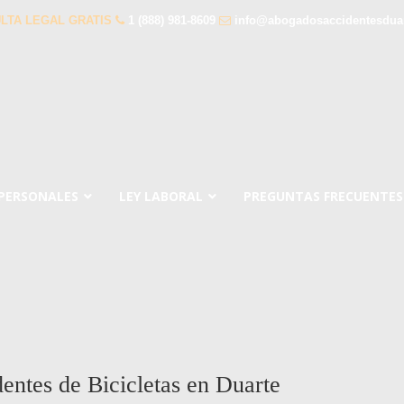
LTA LEGAL GRATIS
1 (888) 981-8609
info@abogadosaccidentesdua
 PERSONALES
LEY LABORAL
PREGUNTAS FRECUENTES
ntes de Bicicletas en Duarte