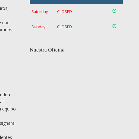
uros,
Saturday
CLOSED
e que
Sunday
CLOSED
orarios
Nuestra Oficina
ueden
has
n equipo
asignara
identes