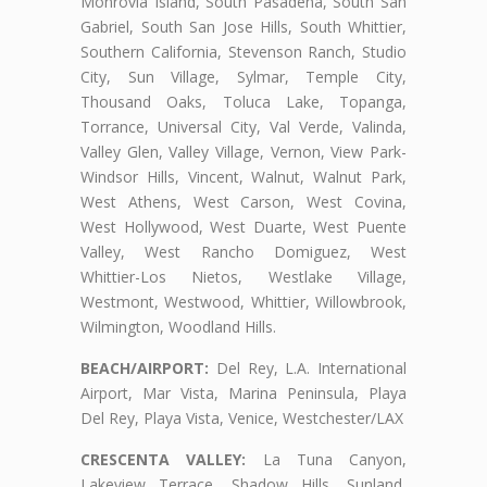
Monrovia Island, South Pasadena, South San
Gabriel, South San Jose Hills, South Whittier,
Southern California, Stevenson Ranch, Studio
City, Sun Village, Sylmar, Temple City,
Thousand Oaks, Toluca Lake, Topanga,
Torrance, Universal City, Val Verde, Valinda,
Valley Glen, Valley Village, Vernon, View Park-
Windsor Hills, Vincent, Walnut, Walnut Park,
West Athens, West Carson, West Covina,
West Hollywood, West Duarte, West Puente
Valley, West Rancho Domiguez, West
Whittier-Los Nietos, Westlake Village,
Westmont, Westwood, Whittier, Willowbrook,
Wilmington, Woodland Hills.
BEACH/AIRPORT:
Del Rey, L.A. International
Airport, Mar Vista, Marina Peninsula, Playa
Del Rey, Playa Vista, Venice, Westchester/LAX
CRESCENTA VALLEY:
La Tuna Canyon,
Lakeview Terrace, Shadow Hills, Sunland,