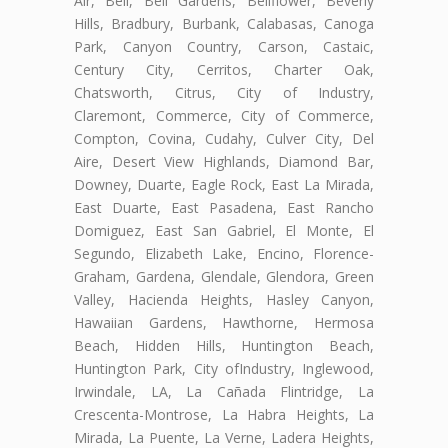
Air, Bell, Bell Gardens, Bellflower, Beverly
Hills, Bradbury, Burbank, Calabasas, Canoga
Park, Canyon Country, Carson, Castaic,
Century City, Cerritos, Charter Oak,
Chatsworth, Citrus, City of Industry,
Claremont, Commerce, City of Commerce,
Compton, Covina, Cudahy, Culver City, Del
Aire, Desert View Highlands, Diamond Bar,
Downey, Duarte, Eagle Rock, East La Mirada,
East Duarte, East Pasadena, East Rancho
Domiguez, East San Gabriel, El Monte, El
Segundo, Elizabeth Lake, Encino, Florence-
Graham, Gardena, Glendale, Glendora, Green
Valley, Hacienda Heights, Hasley Canyon,
Hawaiian Gardens, Hawthorne, Hermosa
Beach, Hidden Hills, Huntington Beach,
Huntington Park, City ofIndustry, Inglewood,
Irwindale, LA, La Cañada Flintridge, La
Crescenta-Montrose, La Habra Heights, La
Mirada, La Puente, La Verne, Ladera Heights,